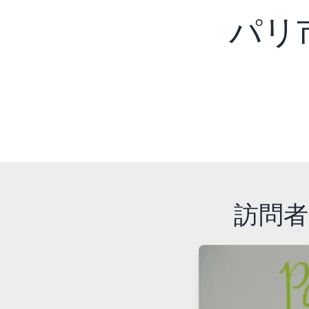
訪問者とし
パリ
訪問者