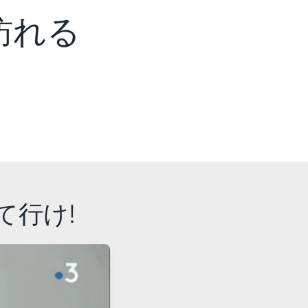
して去る
訪れる
て行け!