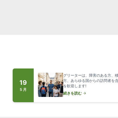
グリーターは、障害のある方、
方、あらゆる国からの訪問者を
19
を歓迎します!
5 月
続きを読む