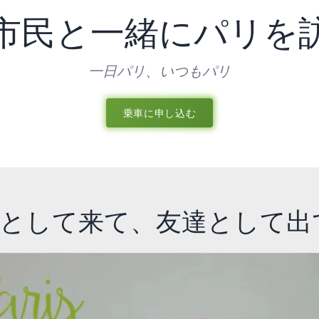
て来て、友達と
市民と一緒にパリを
一日パリ、いつもパリ
パリのフリーウォーク
乗車に申し込む
として来て、友達として出