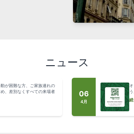
ニュース
移動が困難な方、ご家族連れの
オ
含め、差別なくすべての来場者
う
06
続
4月